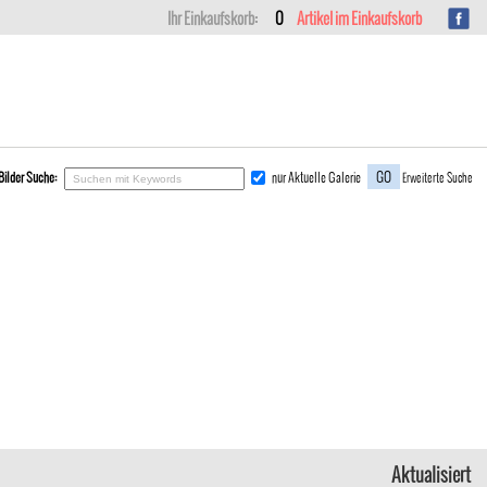
Kundenlogin
Kundenkonto erstellen
Ihr Einkaufskorb:
0
Artikel im Einkaufskorb
Bilder Suche:
nur Aktuelle Galerie
Erweiterte Suche
Aktualisiert