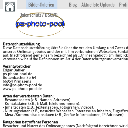
Bilder-Galerien
Blog
Aktuellste Uploads
Profi
Datenschutz / DSGVO
Datenschutzerklärung
Diese Datenschutzerklärung klärt Sie über die Art, den Umfang und Zweck
unseres Onlineangebotes und der mit ihm verbundenen Webseiten, Funktion
auf. (nachfolgend gemeinsam bezeichnet als „Onlineangebot"). Im Hinblick a
verweisen wir auf die Definitionen im Art. 4 der Datenschutzgrundverordn
Verantwortlicher
Edgar Dahler
ps-photo-pool.de
Bottenbacher Str 64
66954 Pirmasens
info@ps-photo-pool.de
www.ps-photo-pool.de
Arten der verarbeiteten Daten:
- Bestandsdaten (z.B., Namen, Adressen).
- Kontaktdaten (z.B., E-Mail, Telefonnummern).
- Inhaltsdaten (z.B., Texteingaben, Fotografien, Videos).
- Nutzungsdaten (z.B., besuchte Webseiten, Interesse an Inhalten, Zugriffsze
- Meta-/Kommunikationsdaten (z.B., Geräte-Informationen, IP-Adressen).
Kategorien betroffener Personen
Besucher und Nutzer des Onlineangebotes (Nachfolgend bezeichnen wir d