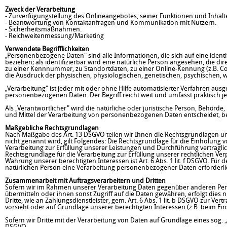
Zweck der Verarbeitung
- Zurverfügungstellung des Onlineangebotes, seiner Funktionen und Inhalt
- Beantwortung von Kontaktanfragen und Kommunikation mit Nutzern.
- Sicherheitsmaßnahmen.
- Reichweitenmessung/Marketing
Verwendete Begrifflichkeiten
„Personenbezogene Daten" sind alle Informationen, die sich auf eine identif
beziehen; als identifizierbar wird eine natürliche Person angesehen, die 
zu einer Kennnummer, zu Standortdaten, zu einer Online-Kennung (z.B. C
die Ausdruck der physischen, physiologischen, genetischen, psychischen, wir
„Verarbeitung" ist jeder mit oder ohne Hilfe automatisierter Verfahren 
personenbezogenen Daten. Der Begriff reicht weit und umfasst praktisch 
Als „Verantwortlicher" wird die natürliche oder juristische Person, Behörd
und Mittel der Verarbeitung von personenbezogenen Daten entscheidet, b
Maßgebliche Rechtsgrundlagen
Nach Maßgabe des Art. 13 DSGVO teilen wir Ihnen die Rechtsgrundlagen un
nicht genannt wird, gilt Folgendes: Die Rechtsgrundlage für die Einholung von
Verarbeitung zur Erfüllung unserer Leistungen und Durchführung vertragli
Rechtsgrundlage für die Verarbeitung zur Erfüllung unserer rechtlichen Verpf
Wahrung unserer berechtigten Interessen ist Art. 6 Abs. 1 lit. f DSGVO. Für
natürlichen Person eine Verarbeitung personenbezogener Daten erforderlich
Zusammenarbeit mit Auftragsverarbeitern und Dritten
Sofern wir im Rahmen unserer Verarbeitung Daten gegenüber anderen Pers
übermitteln oder ihnen sonst Zugriff auf die Daten gewähren, erfolgt dies 
Dritte, wie an Zahlungsdienstleister, gem. Art. 6 Abs. 1 lit. b DSGVO zur Vertr
vorsieht oder auf Grundlage unserer berechtigten Interessen (z.B. beim Ein
Sofern wir Dritte mit der Verarbeitung von Daten auf Grundlage eines sog. 