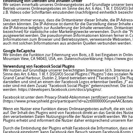
Einbindung von Diensten und Inhalten Dritter
Wir setzen innerhalb unseres Onlineangebotes auf Grundlage unserer berec
Betrieb unseres Onlineangebotes im Sinne des Art. 6 Abs. 1 lit. f. DSGVO) I
z.B. Videos oder Schriftarten einzubinden (nachfolgend einheitlich bezeichne
Dies setzt immer voraus, dass die Drittanbieter dieser Inhalte, die IP-Adr
senden könnten. Die IP-Adresse ist damit für die Darstellung dieser Inhalt
die IP-Adresse lediglich zur Auslieferung der Inhalte verwenden. Drittanbi
bezeichnet) für statistische oder Marketingzwecke verwenden. Durch die "P
ausgewertet werden. Die pseudonymen Informationen können ferner in Co
Informationen zum Browser und Betriebssystem, verweisende Webseiten, B
auch mit solchen Informationen aus anderen Quellen verbunden werden.
Google ReCaptcha
Wir binden die Funktion zur Erkennung von Bots, z.B. bei Eingaben in Onl
Mountain View, CA 94043, USA, ein. Datenschutzerklärung:
https://www.goo
Verwendung von Facebook Social Plugins
Wir nutzen auf Grundlage unserer berechtigten Interessen (d.h. Interesse
Sinne des Art. 6 Abs. 1 lit. f. DSGVO) Social Plugins ("Plugins") des sozial
Grand Canal Harbour, Dublin 2, Irland betrieben wird ("Facebook"). Die Plu
darstellen und sind an einem der Facebook Logos erkennbar (weißes „f" auf
oder sind mit dem Zusatz "Facebook Social Plugin" gekennzeichnet. Die Li
werden:
https://developers.facebook.com/docs/plugins/
.
Facebook ist unter dem Privacy-Shield-Abkommen zertifiziert und bietet hi
(
https://www.privacyshield.gov/participant?id=a2zt0000000GnywAAC&statu
Wenn ein Nutzer eine Funktion dieses Onlineangebotes aufruft, die ein solc
auf. Der Inhalt des Plugins wird von Facebook direkt an das Gerät des Nu
den verarbeiteten Daten Nutzungsprofile der Nutzer erstellt werden. Wir h
Plugins erhebt und informiert die Nutzer daher entsprechend unserem Ken
Durch die Einbindung der Plugins erhält Facebook die Information, dass ei
Facebook eingeloggt, kann Facebook den Besuch seinem Facebook-Konto zu