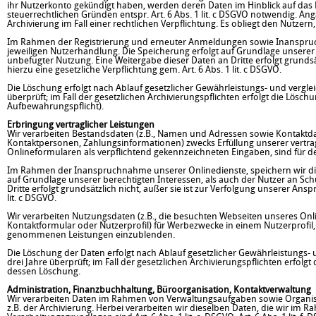
ihr Nutzerkonto gekündigt haben, werden deren Daten im Hinblick auf das 
steuerrechtlichen Gründen entspr. Art. 6 Abs. 1 lit. c DSGVO notwendig. 
Archivierung im Fall einer rechtlichen Verpflichtung. Es obliegt den Nutzer
Im Rahmen der Registrierung und erneuter Anmeldungen sowie Inanspruch
jeweiligen Nutzerhandlung. Die Speicherung erfolgt auf Grundlage unserer 
unbefugter Nutzung. Eine Weitergabe dieser Daten an Dritte erfolgt grundsät
hierzu eine gesetzliche Verpflichtung gem. Art. 6 Abs. 1 lit. c DSGVO.
Die Löschung erfolgt nach Ablauf gesetzlicher Gewährleistungs- und vergleic
überprüft; im Fall der gesetzlichen Archivierungspflichten erfolgt die Lösch
Aufbewahrungspflicht).
Erbringung vertraglicher Leistungen
Wir verarbeiten Bestandsdaten (z.B., Namen und Adressen sowie Kontaktd
Kontaktpersonen, Zahlungsinformationen) zwecks Erfüllung unserer vertragli
Onlineformularen als verpflichtend gekennzeichneten Eingaben, sind für de
Im Rahmen der Inanspruchnahme unserer Onlinedienste, speichern wir die 
auf Grundlage unserer berechtigten Interessen, als auch der Nutzer an Sc
Dritte erfolgt grundsätzlich nicht, außer sie ist zur Verfolgung unserer Ansp
lit. c DSGVO.
Wir verarbeiten Nutzungsdaten (z.B., die besuchten Webseiten unseres Onl
Kontaktformular oder Nutzerprofil) für Werbezwecke in einem Nutzerprofil
genommenen Leistungen einzublenden.
Die Löschung der Daten erfolgt nach Ablauf gesetzlicher Gewährleistungs- u
drei Jahre überprüft; im Fall der gesetzlichen Archivierungspflichten erfo
dessen Löschung.
Administration, Finanzbuchhaltung, Büroorganisation, Kontaktverwaltung
Wir verarbeiten Daten im Rahmen von Verwaltungsaufgaben sowie Organisat
z.B. der Archivierung. Herbei verarbeiten wir dieselben Daten, die wir im 