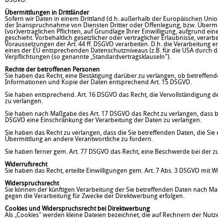
DSGVO.
Übermittlungen in Drittländer
Sofern wir Daten in einem Drittland (d.h. außerhalb der Europäischen Un
der Inanspruchnahme von Diensten Dritter oder Offenlegung, bzw. Übermittl
(vor)vertraglichen Pflichten, auf Grundlage Ihrer Einwilligung, aufgrund ei
geschieht. Vorbehaltlich gesetzlicher oder vertraglicher Erlaubnisse, verar
Voraussetzungen der Art. 44 ff. DSGVO verarbeiten. D.h. die Verarbeitung er
eines der EU entsprechenden Datenschutzniveaus (z.B. für die USA durch das 
Verpflichtungen (so genannte „Standardvertragsklauseln").
Rechte der betroffenen Personen
Sie haben das Recht, eine Bestätigung darüber zu verlangen, ob betreffend
Informationen und Kopie der Daten entsprechend Art. 15 DSGVO.
Sie haben entsprechend. Art. 16 DSGVO das Recht, die Vervollständigung de
zu verlangen.
Sie haben nach Maßgabe des Art. 17 DSGVO das Recht zu verlangen, dass be
DSGVO eine Einschränkung der Verarbeitung der Daten zu verlangen.
Sie haben das Recht zu verlangen, dass die Sie betreffenden Daten, die Si
Übermittlung an andere Verantwortliche zu fordern.
Sie haben ferner gem. Art. 77 DSGVO das Recht, eine Beschwerde bei der z
Widerrufsrecht
Sie haben das Recht, erteilte Einwilligungen gem. Art. 7 Abs. 3 DSGVO mit W
Widerspruchsrecht
Sie können der künftigen Verarbeitung der Sie betreffenden Daten nach M
gegen die Verarbeitung für Zwecke der Direktwerbung erfolgen.
Cookies und Widerspruchsrecht bei Direktwerbung
Als „Cookies" werden kleine Dateien bezeichnet, die auf Rechnern der Nut