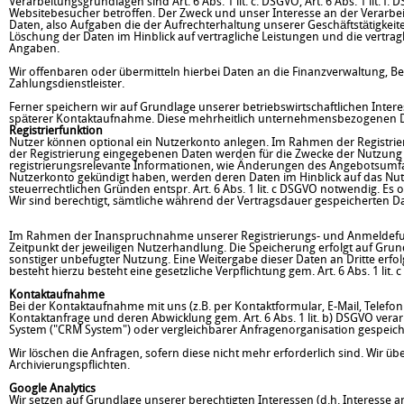
Verarbeitungsgrundlagen sind Art. 6 Abs. 1 lit. c. DSGVO, Art. 6 Abs. 1 lit.
Websitebesucher betroffen. Der Zweck und unser Interesse an der Verarbeit
Daten, also Aufgaben die der Aufrechterhaltung unserer Geschäftstätigk
Löschung der Daten im Hinblick auf vertragliche Leistungen und die vertra
Angaben.
Wir offenbaren oder übermitteln hierbei Daten an die Finanzverwaltung, Ber
Zahlungsdienstleister.
Ferner speichern wir auf Grundlage unserer betriebswirtschaftlichen Inter
späterer Kontaktaufnahme. Diese mehrheitlich unternehmensbezogenen Dat
Registrierfunktion
Nutzer können optional ein Nutzerkonto anlegen. Im Rahmen der Registrie
der Registrierung eingegebenen Daten werden für die Zwecke der Nutzung
registrierungsrelevante Informationen, wie Änderungen des Angebotsumfa
Nutzerkonto gekündigt haben, werden deren Daten im Hinblick auf das Nut
steuerrechtlichen Gründen entspr. Art. 6 Abs. 1 lit. c DSGVO notwendig. Es
Wir sind berechtigt, sämtliche während der Vertragsdauer gespeicherten D
Im Rahmen der Inanspruchnahme unserer Registrierungs- und Anmeldefunk
Zeitpunkt der jeweiligen Nutzerhandlung. Die Speicherung erfolgt auf Grun
sonstiger unbefugter Nutzung. Eine Weitergabe dieser Daten an Dritte erfolg
besteht hierzu besteht eine gesetzliche Verpflichtung gem. Art. 6 Abs. 1 li
Kontaktaufnahme
Bei der Kontaktaufnahme mit uns (z.B. per Kontaktformular, E-Mail, Telefo
Kontaktanfrage und deren Abwicklung gem. Art. 6 Abs. 1 lit. b) DSGVO ve
System ("CRM System") oder vergleichbarer Anfragenorganisation gespeich
Wir löschen die Anfragen, sofern diese nicht mehr erforderlich sind. Wir über
Archivierungspflichten.
Google Analytics
Wir setzen auf Grundlage unserer berechtigten Interessen (d.h. Interesse