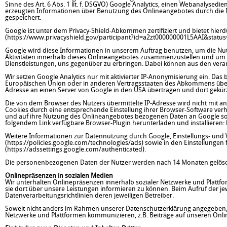
Sinne des Art. 6 Abs. 1 lit. f. DSGVO) Google Analytics, einen Webanalysedi
erzeugten Informationen über Benutzung des Onlineangebotes durch die N
gespeichert.
Google ist unter dem Privacy-Shield-Abkommen zertifiziert und bietet hier
(
https://www.privacyshield.gov/participant?id=a2zt000000001L5AAI&status
Google wird diese Informationen in unserem Auftrag benutzen, um die Nu
Aktivitäten innerhalb dieses Onlineangebotes zusammenzustellen und um 
Dienstleistungen, uns gegenüber zu erbringen. Dabei können aus den vera
Wir setzen Google Analytics nur mit aktivierter IP-Anonymisierung ein. Das
Europäischen Union oder in anderen Vertragsstaaten des Abkommens über d
Adresse an einen Server von Google in den USA übertragen und dort gekürz
Die von dem Browser des Nutzers übermittelte IP-Adresse wird nicht mit
Cookies durch eine entsprechende Einstellung ihrer Browser-Software ver
und auf ihre Nutzung des Onlineangebotes bezogenen Daten an Google sow
folgendem Link verfügbare Browser-Plugin herunterladen und installieren:
Weitere Informationen zur Datennutzung durch Google, Einstellungs- und 
(
https://policies.google.com/technologies/ads
) sowie in den Einstellunge
(https://adssettings.google.com/authenticated
).
Die personenbezogenen Daten der Nutzer werden nach 14 Monaten gelösc
Onlinepräsenzen in sozialen Medien
Wir unterhalten Onlinepräsenzen innerhalb sozialer Netzwerke und Platt
sie dort über unsere Leistungen informieren zu können. Beim Aufruf der j
Datenverarbeitungsrichtlinien deren jeweiligen Betreiber.
Soweit nicht anders im Rahmen unserer Datenschutzerklärung angegeben, ve
Netzwerke und Plattformen kommunizieren, z.B. Beiträge auf unseren Onl