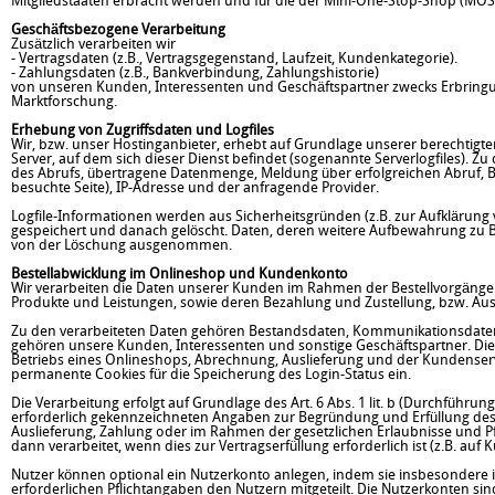
Mitgliedstaaten erbracht werden und für die der Mini-One-Stop-Shop (M
Geschäftsbezogene Verarbeitung
Zusätzlich verarbeiten wir
- Vertragsdaten (z.B., Vertragsgegenstand, Laufzeit, Kundenkategorie).
- Zahlungsdaten (z.B., Bankverbindung, Zahlungshistorie)
von unseren Kunden, Interessenten und Geschäftspartner zwecks Erbringu
Marktforschung.
Erhebung von Zugriffsdaten und Logfiles
Wir, bzw. unser Hostinganbieter, erhebt auf Grundlage unserer berechtigten 
Server, auf dem sich dieser Dienst befindet (sogenannte Serverlogfiles). 
des Abrufs, übertragene Datenmenge, Meldung über erfolgreichen Abruf, Br
besuchte Seite), IP-Adresse und der anfragende Provider.
Logfile-Informationen werden aus Sicherheitsgründen (z.B. zur Aufklärun
gespeichert und danach gelöscht. Daten, deren weitere Aufbewahrung zu Bew
von der Löschung ausgenommen.
Bestellabwicklung im Onlineshop und Kundenkonto
Wir verarbeiten die Daten unserer Kunden im Rahmen der Bestellvorgänge
Produkte und Leistungen, sowie deren Bezahlung und Zustellung, bzw. Au
Zu den verarbeiteten Daten gehören Bestandsdaten, Kommunikationsdaten
gehören unsere Kunden, Interessenten und sonstige Geschäftspartner. Die
Betriebs eines Onlineshops, Abrechnung, Auslieferung und der Kundenservi
permanente Cookies für die Speicherung des Login-Status ein.
Die Verarbeitung erfolgt auf Grundlage des Art. 6 Abs. 1 lit. b (Durchführun
erforderlich gekennzeichneten Angaben zur Begründung und Erfüllung des 
Auslieferung, Zahlung oder im Rahmen der gesetzlichen Erlaubnisse und P
dann verarbeitet, wenn dies zur Vertragserfüllung erforderlich ist (z.B. a
Nutzer können optional ein Nutzerkonto anlegen, indem sie insbesondere 
erforderlichen Pflichtangaben den Nutzern mitgeteilt. Die Nutzerkonten s