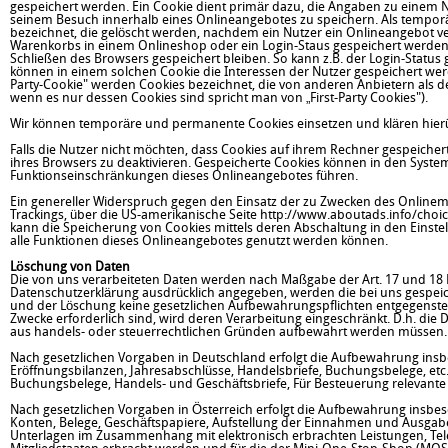
gespeichert werden. Ein Cookie dient primär dazu, die Angaben zu einem 
seinem Besuch innerhalb eines Onlineangebotes zu speichern. Als temporär
bezeichnet, die gelöscht werden, nachdem ein Nutzer ein Onlineangebot ver
Warenkorbs in einem Onlineshop oder ein Login-Staus gespeichert werden.
Schließen des Browsers gespeichert bleiben. So kann z.B. der Login-Stat
können in einem solchen Cookie die Interessen der Nutzer gespeichert we
Party-Cookie" werden Cookies bezeichnet, die von anderen Anbietern als d
wenn es nur dessen Cookies sind spricht man von „First-Party Cookies").
Wir können temporäre und permanente Cookies einsetzen und klären hier
Falls die Nutzer nicht möchten, dass Cookies auf ihrem Rechner gespeiche
ihres Browsers zu deaktivieren. Gespeicherte Cookies können in den Syst
Funktionseinschränkungen dieses Onlineangebotes führen.
Ein genereller Widerspruch gegen den Einsatz der zu Zwecken des Onlinemark
Trackings, über die US-amerikanische Seite
http://www.aboutads.info/choic
kann die Speicherung von Cookies mittels deren Abschaltung in den Einstel
alle Funktionen dieses Onlineangebotes genutzt werden können.
Löschung von Daten
Die von uns verarbeiteten Daten werden nach Maßgabe der Art. 17 und 18 
Datenschutzerklärung ausdrücklich angegeben, werden die bei uns gespeich
und der Löschung keine gesetzlichen Aufbewahrungspflichten entgegenstehen
Zwecke erforderlich sind, wird deren Verarbeitung eingeschränkt. D.h. die D
aus handels- oder steuerrechtlichen Gründen aufbewahrt werden müssen.
Nach gesetzlichen Vorgaben in Deutschland erfolgt die Aufbewahrung insb
Eröffnungsbilanzen, Jahresabschlüsse, Handelsbriefe, Buchungsbelege, etc.
Buchungsbelege, Handels- und Geschäftsbriefe, Für Besteuerung relevante U
Nach gesetzlichen Vorgaben in Österreich erfolgt die Aufbewahrung insbe
Konten, Belege, Geschäftspapiere, Aufstellung der Einnahmen und Ausgabe
Unterlagen im Zusammenhang mit elektronisch erbrachten Leistungen, Tel