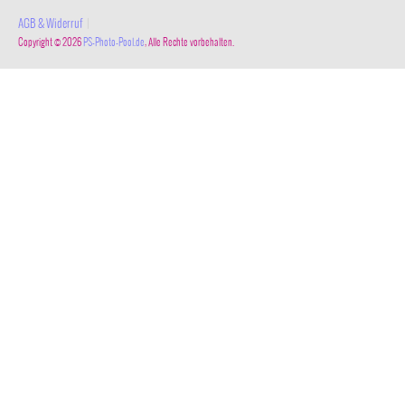
AGB & Widerruf
|
Copyright © 2026
PS-Photo-Pool.de
, Alle Rechte vorbehalten.