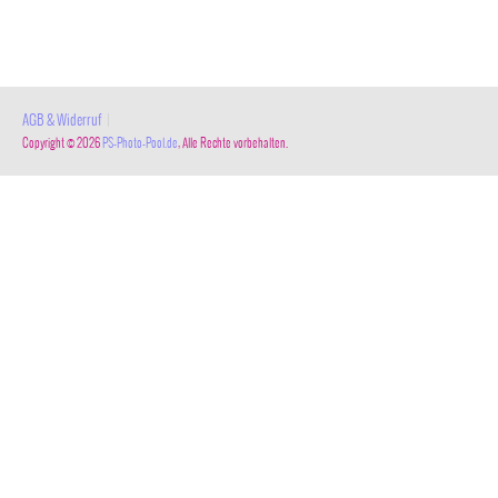
AGB & Widerruf
|
Copyright © 2026
PS-Photo-Pool.de
, Alle Rechte vorbehalten.