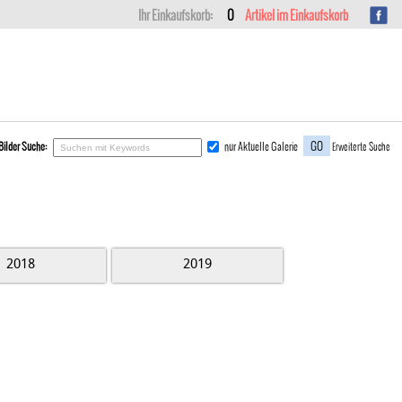
Kundenlogin
Kundenkonto erstellen
Ihr Einkaufskorb:
0
Artikel im Einkaufskorb
Bilder Suche:
nur Aktuelle Galerie
Erweiterte Suche
2018
2019