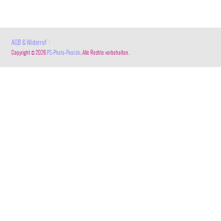
AGB & Widerruf
|
Copyright © 2026
PS-Photo-Pool.de
, Alle Rechte vorbehalten.